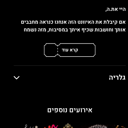
היי את.ה,
אם קיבלת את האיוונט הזה אנחנו כנראה מחבבים
אותך וחושבות שכיף איתך במסיבות, מזה נשמח
שתבוא לחגוג איתנו את הפרויקט הזה שאנחנו
מרימים כבר תקופה ומתרגשים להביא לראשונה
לפומבי. ועכשיו לכותרות :
מה החלום הכי גדול שלך? להטיס מטוס? לנהוג
בפורמולה 1? להופיע על השער של ווג? לזכות
גלריה
באוסקר?? או לעלות לבמה ולהביא את השואו של
החיים שלך???
על הראשונים אנחנו עוד עובדים, אבל זה חלום
אירועים נוספים
שכבר אפשר להגשים - Pitch Please מגיעים כדי
לסגור את הפינה הזו בדיוק ולהגשים איתך את
הפנטזיה.