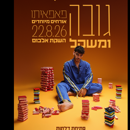
לעלות
לבמה ולתת כיף ללהקה שלך
לתפוס
את המיקרופון, ולתת את השואו של
החיים!
לראות
את כל הקהל מריע בטירוף.
לרדת
מהבמה
ולשתות
איזה דרינק כדי לחגוג
את ההצלחה המסחררת.
.
And repeat